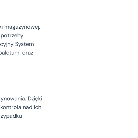
yki magazynowej,
 potrzeby
acyjny System
paletami oraz
zynowania. Dzięki
 kontrola nad ich
przypadku