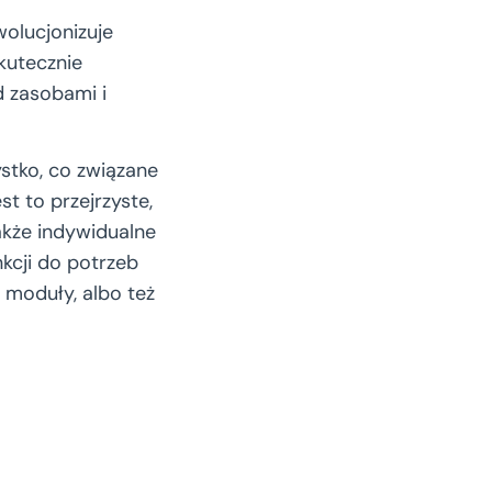
olucjonizuje
kutecznie
 zasobami i
stko, co związane
t to przejrzyste,
kże indywidualne
nkcji do potrzeb
 moduły, albo też