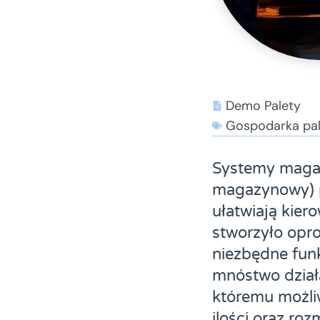
Demo Palety
Gospodarka pa
Systemy magaz
magazynowy) p
ułatwiają kie
stworzyło opr
niezbędne fun
mnóstwo dział
któremu możliw
ilości oraz roz