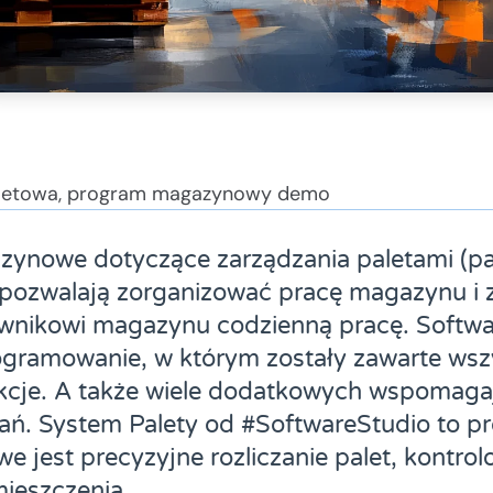
letowa
,
program magazynowy demo
ynowe dotyczące zarządzania paletami (pa
ozwalają zorganizować pracę magazynu i 
rownikowi magazynu codzienną pracę. Softw
ogramowanie, w którym zostały zawarte wsz
kcje. A także wiele dodatkowych wspomaga
ań. System Palety od #SoftwareStudio to pr
e jest precyzyjne rozliczanie palet, kontrol
mieszczenia.