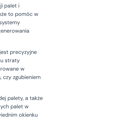
 palet i
Może to pomóc w
 systemy
 generowania
jest precyzyjne
mu straty
strowane w
, czy zgubieniem
ej palety, a także
ych palet w
iednim okienku