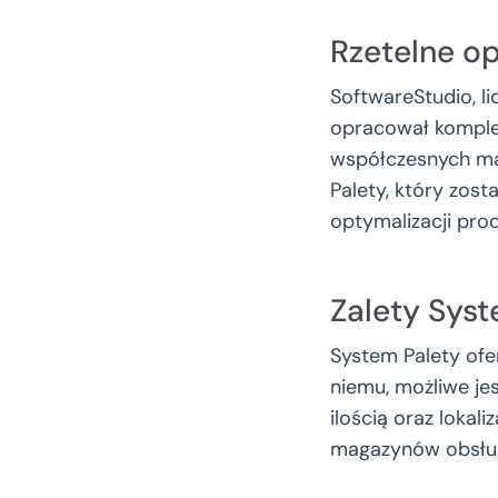
Rzetelne o
SoftwareStudio, li
opracował komple
współczesnych ma
Palety, który zos
optymalizacji pr
Zalety Sys
System Palety ofer
niemu, możliwe jes
ilością oraz lokal
magazynów obsług