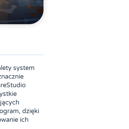
lety system
znacznie
areStudio
ystkie
jących
ogram, dzięki
owanie ich